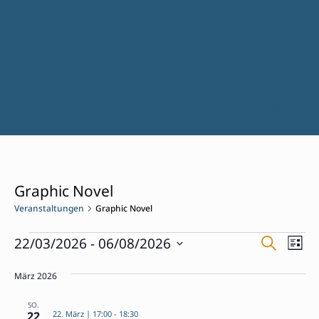
Graphic Novel
Veranstaltungen
Graphic Novel
Veranstaltungen
Verans
Ver
22/03/2026
 - 
06/08/2026
Suche
Liste
Ans
Suche
Datum
Nav
und
März 2026
wählen.
Ansich
SO.
Naviga
22
22. März | 17:00
-
18:30