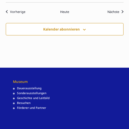
Veranstaltungen
Verans
Vorherige
Heute
Nächste
Kalender abonnieren
Museum
Dauerausstellung
Sonderausstellungen
Geschichte und Leitbild
Besuchen
Förderer und Partner