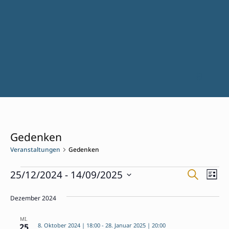
Gedenken
Veranstaltungen
Gedenken
Veranstaltungen
Verans
Ver
25/12/2024
 - 
14/09/2025
Suche
Liste
Ans
Suche
Datum
Nav
und
Dezember 2024
wählen.
Ansich
MI.
Naviga
25
8. Oktober 2024 | 18:00
-
28. Januar 2025 | 20:00