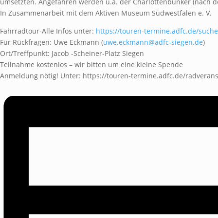
umsetzten. Angefahren werden u.a. der Charlottenbunker (nach de
In Zusammenarbeit mit dem Aktiven Museum Südwestfalen e. V.
Fahrradtour-Alle Infos unter:
https://touren-termine.adfc.de/suc
Für Rückfragen: Uwe Eckmann (
uwe.eckmann@adfc-siegen.de
)
Ort/Treffpunkt: Jacob -Scheiner-Platz Siegen
Teilnahme kostenlos – wir bitten um eine kleine Spende
Anmeldung nötig! Unter: https://touren-termine.adfc.de/radverans