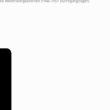
 die Wellersbergkasernen (1946-1951 Durchgangslager)