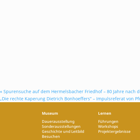
«
Spurensuche auf dem Hermelsbacher Friedhof – 80 Jahre nach 
„Die rechte Kaperung Dietrich Bonhoeffers“ – Impulsreferat von P
Museum
Lernen
Dauerausstellung
Führungen
Sonderausstellungen
Workshops
Geschichte und Leitbild
Projektergebnisse
Besuchen