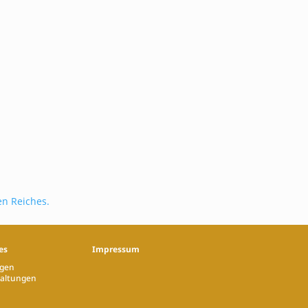
n Reiches.
es
Impressum
gen
taltungen