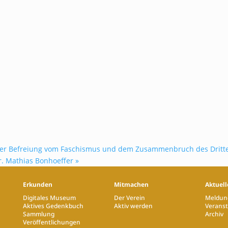
der Befreiung vom Faschismus und dem Zusammenbruch des Dritte
fr. Mathias Bonhoeffer
»
Erkunden
Mitmachen
Aktuell
Digitales Museum
Der Verein
Meldun
Aktives Gedenkbuch
Aktiv werden
Verans
Sammlung
Archiv
Veröffentlichungen