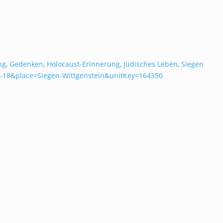
ng
,
Gedenken
,
Holocaust-Erinnerung
,
Jüdisches Leben
,
Siegen
5-18&place=Siegen-Wittgenstein&unitKey=164350