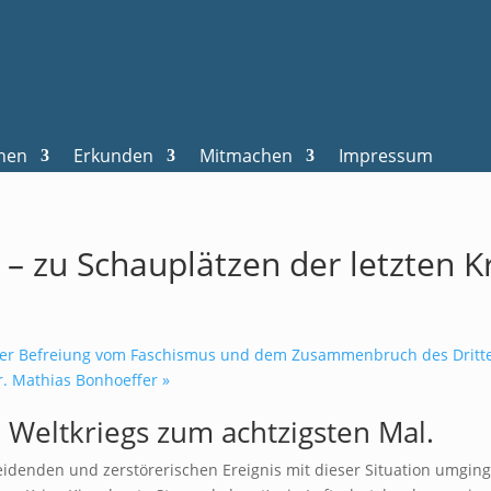
nen
Erkunden
Mitmachen
Impressum
 – zu Schauplätzen der letzten K
der Befreiung vom Faschismus und dem Zusammenbruch des Dritte
fr. Mathias Bonhoeffer
»
 Weltkriegs zum achtzigsten Mal.
denden und zerstörerischen Ereignis mit dieser Situation umginge