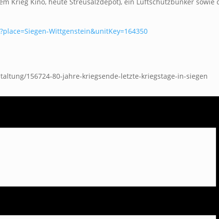
m Krieg Kino, heute Streusalzdepot), ein Luftschutzbunker sowie
he?place=Siegen-Wittgenstein&unitKey=164350
taltung/156724-80-jahre-kriegsende-letzte-kriegstage-in-siegen