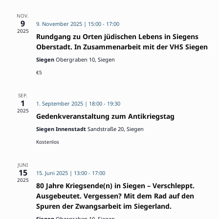
Ansich
Naviga
NOV.
9
9. November 2025 | 15:00
-
17:00
2025
Rundgang zu Orten jüdischen Lebens in Siegens
Oberstadt. In Zusammenarbeit mit der VHS Siegen
Siegen
Obergraben 10, Siegen
€5
SEP.
1
1. September 2025 | 18:00
-
19:30
2025
Gedenkveranstaltung zum Antikriegstag
Siegen Innenstadt
Sandstraße 20, Siegen
Kostenlos
JUNI
15
15. Juni 2025 | 13:00
-
17:00
2025
80 Jahre Kriegsende(n) in Siegen – Verschleppt.
Ausgebeutet. Vergessen? Mit dem Rad auf den
Spuren der Zwangsarbeit im Siegerland.
Siegen
Obergraben 10, Siegen