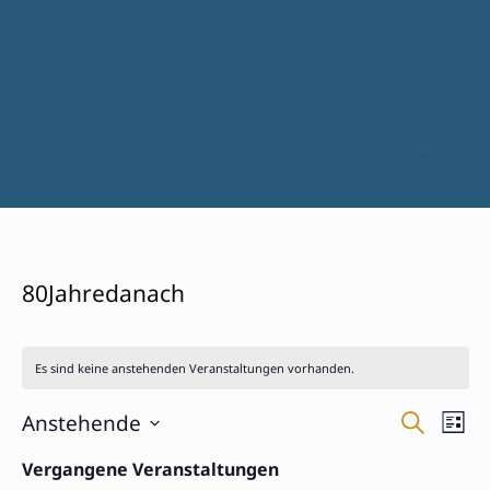
80Jahredanach
Es sind keine anstehenden Veranstaltungen vorhanden.
Verans
Ver
Anstehende
Suche
Liste
Ans
Suche
Datum
Nav
Vergangene Veranstaltungen
und
wählen.