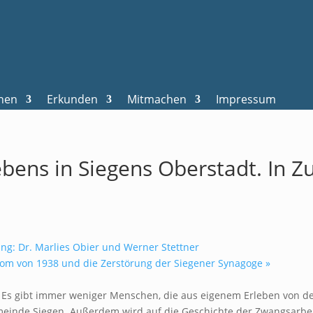
nen
Erkunden
Mitmachen
Impressum
bens in Siegens Oberstadt. In 
ung: Dr. Marlies Obier und Werner Stettner
om von 1938 und die Zerstörung der Siegener Synagoge
»
l. Es gibt immer weniger Menschen, die aus eigenem Erleben von d
meinde Siegen. Außerdem wird auf die Geschichte der Zwangsarbe