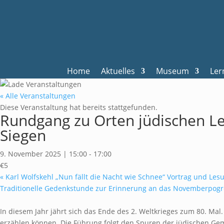
Home
Aktuelles
Museum
Ler
« Alle Veranstaltungen
Diese Veranstaltung hat bereits stattgefunden.
Rundgang zu Orten jüdischen Le
Siegen
9. November 2025 | 15:00
-
17:00
€5
«
Karl Wolfskehl „Nun fällt die Nacht wie Schnee“ Vortrag und Les
Traditionelle Gedenkstunde zur Erinnerung an das Novemberpogr
In diesem Jahr jährt sich das Ende des 2. Weltkrieges zum 80. Ma
erzählen können. Die Führung folgt den Spuren der jüdischen Ge