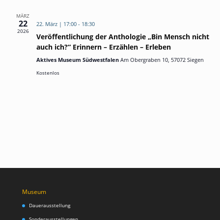
Ansich
Naviga
MÄRZ
22
22. März | 17:00
-
18:30
2026
Veröffentlichung der Anthologie „Bin Mensch nicht
auch ich?“ Erinnern – Erzählen – Erleben
Aktives Museum Südwestfalen
Am Obergraben 10, 57072 Siegen
Kostenlos
Museum
Dauerausstellung
Sonderausstellungen