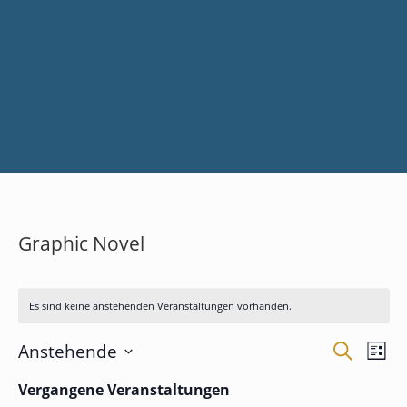
Graphic Novel
Es sind keine anstehenden Veranstaltungen vorhanden.
Verans
Ver
Anstehende
Suche
Liste
Ans
Suche
Datum
Nav
Vergangene Veranstaltungen
und
wählen.