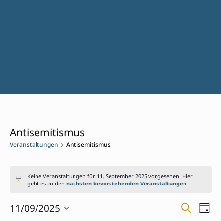
Antisemitismus
Veranstaltungen
Antisemitismus
Veranstaltungen
für
Keine Veranstaltungen für 11. September 2025 vorgesehen. Hier
Hinweis
geht es zu den
nächsten bevorstehenden Veranstaltungen
.
11.
September
Verans
Ver
11/09/2025
Suche
Tag
Ans
2025
Suche
Datum