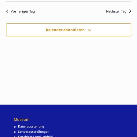
Nav
und
wählen.
Vorheriger Tag
Nächster Tag
Ansich
Naviga
Kalender abonnieren
Museum
Dauerausstellung
Sonderausstellungen
Geschichte und Leitbild