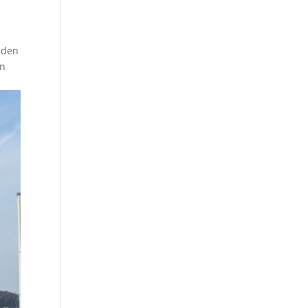
nden
en